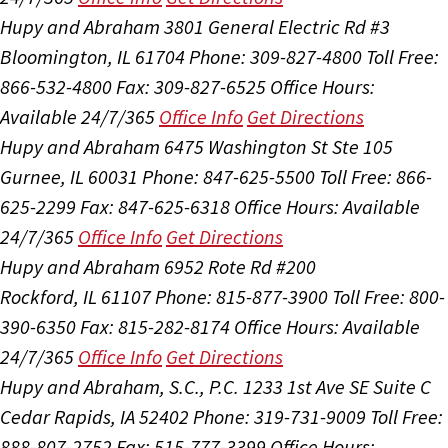
Hupy and Abraham
3801 General Electric Rd #3
Bloomington, IL 61704
Phone: 309-827-4800
Toll Free:
866-532-4800
Fax: 309-827-6525
Office Hours:
Available 24/7/365
Office Info
Get Directions
Hupy and Abraham
6475 Washington St Ste 105
Gurnee, IL 60031
Phone: 847-625-5500
Toll Free: 866-
625-2299
Fax: 847-625-6318
Office Hours:
Available
24/7/365
Office Info
Get Directions
Hupy and Abraham
6952 Rote Rd #200
Rockford, IL 61107
Phone: 815-877-3900
Toll Free: 800-
390-6350
Fax: 815-282-8174
Office Hours:
Available
24/7/365
Office Info
Get Directions
Hupy and Abraham, S.C., P.C.
1233 1st Ave SE Suite C
Cedar Rapids, IA 52402
Phone: 319-731-9009
Toll Free:
888-807-2752
Fax: 515-777-3399
Office Hours: