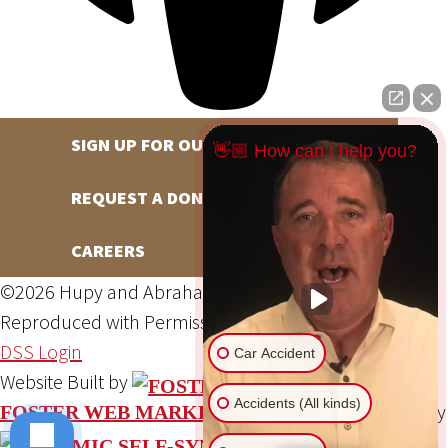
SIGN UP FOR OUR NEWSLETTER
👋🏼 How can I help you?
REQUEST A DONATION
CAREERS
©2026 Hupy and Abraham, S.C., All Rights Reserved,
Reproduced with Permission
Privacy Policy
Site Map
DSS Login
Car Accident
Website Built by
Accidents (All kinds)
Website Powered By
FOSTER WEB MARKETING