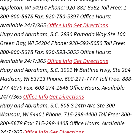
Appleton, WI 54914
Phone: 920-882-8382
Toll Free: 1-
800-800-5678
Fax: 920-750-5397
Office Hours:
Available 24/7/365
Office Info
Get Directions
Hupy and Abraham, S.C.
2830 Ramada Way Ste 100
Green Bay, WI 54304
Phone: 920-593-5050
Toll Free:
800-800-5678
Fax: 920-593-5055
Office Hours:
Available 24/7/365
Office Info
Get Directions
Hupy and Abraham, S.C.
3001 W Beltline Hwy, Ste 204
Madison, WI 53713
Phone: 608-277-7777
Toll Free: 888-
277-4879
Fax: 608-274-1848
Office Hours:
Available
24/7/365
Office Info
Get Directions
Hupy and Abraham, S.C.
505 S 24th Ave Ste 300
Wausau, WI 54401
Phone: 715-298-4400
Toll Free: 800-
800-5678
Fax: 715-298-4405
Office Hours:
Available
24/7/365
Office Info
Get Directions