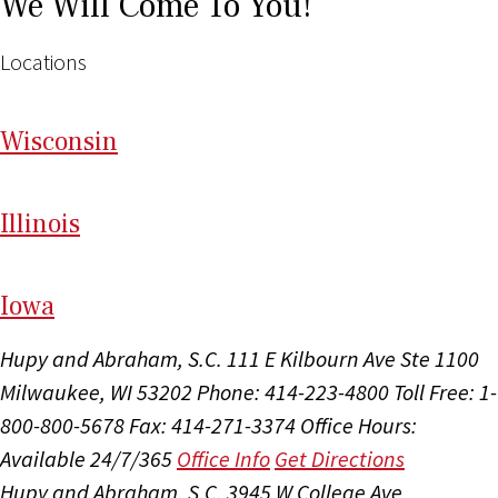
We Will Come To You!
Locations
Wi
sconsin
Il
linois
I
ow
a
Hupy and Abraham, S.C.
111 E Kilbourn Ave Ste 1100
Milwaukee, WI 53202
Phone: 414-223-4800
Toll Free: 1-
800-800-5678
Fax: 414-271-3374
Office Hours:
Available 24/7/365
Office Info
Get Directions
Hupy and Abraham, S.C.
3945 W College Ave