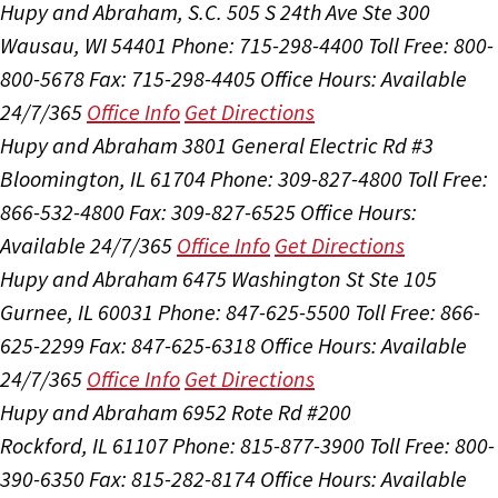
Hupy and Abraham, S.C.
505 S 24th Ave Ste 300
Wausau, WI 54401
Phone: 715-298-4400
Toll Free: 800-
800-5678
Fax: 715-298-4405
Office Hours:
Available
24/7/365
Office Info
Get Directions
Hupy and Abraham
3801 General Electric Rd #3
Bloomington, IL 61704
Phone: 309-827-4800
Toll Free:
866-532-4800
Fax: 309-827-6525
Office Hours:
Available 24/7/365
Office Info
Get Directions
Hupy and Abraham
6475 Washington St Ste 105
Gurnee, IL 60031
Phone: 847-625-5500
Toll Free: 866-
625-2299
Fax: 847-625-6318
Office Hours:
Available
24/7/365
Office Info
Get Directions
Hupy and Abraham
6952 Rote Rd #200
Rockford, IL 61107
Phone: 815-877-3900
Toll Free: 800-
390-6350
Fax: 815-282-8174
Office Hours:
Available