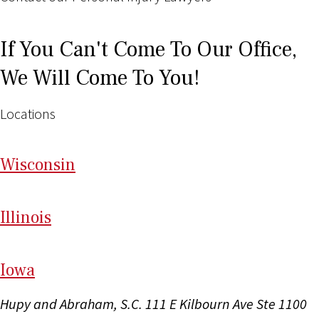
If You Can't Come To Our Office,
We Will Come To You!
Locations
Wi
sconsin
Il
linois
I
ow
a
Hupy and Abraham, S.C.
111 E Kilbourn Ave Ste 1100