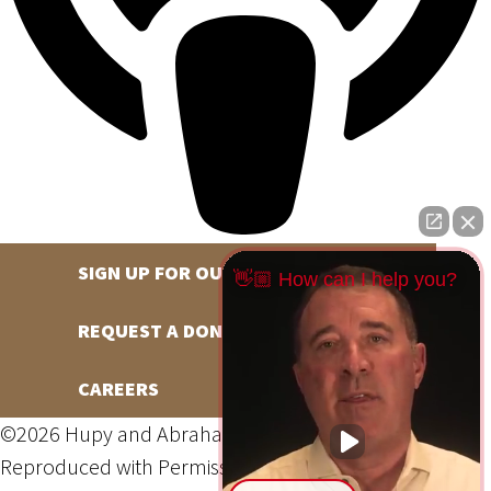
SIGN UP FOR OUR NEWSLETTER
👋🏼 How can I help you?
REQUEST A DONATION
CAREERS
©2026 Hupy and Abraham, S.C., All Rights Reserved,
Reproduced with Permission
Privacy Policy
Site Map