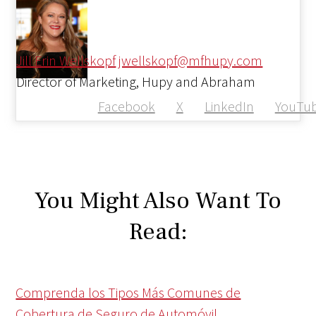
Jill Erin Wellskopf
jwellskopf@mfhupy.com
Director of Marketing, Hupy and Abraham
Facebook
X
LinkedIn
YouTu
You Might Also Want To
Read:
Comprenda los Tipos Más Comunes de
Cobertura de Seguro de Automóvil