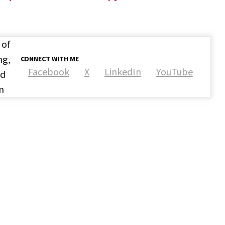
 of
ng,
CONNECT WITH ME
Facebook
X
LinkedIn
YouTube
nd
m