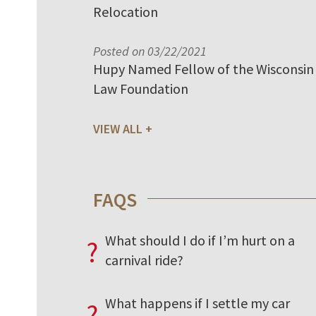
Relocation
Posted on 03/22/2021
Hupy Named Fellow of the Wisconsin
Law Foundation
VIEW ALL
FAQS
What should I do if I’m hurt on a
?
carnival ride?
What happens if I settle my car
?