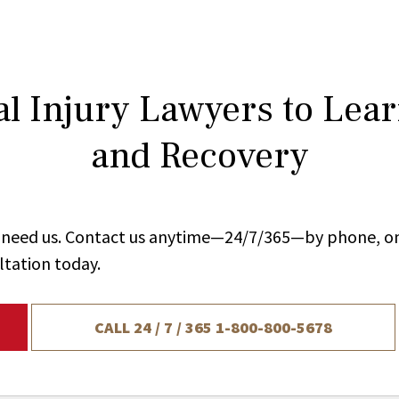
l Injury Lawyers to Lea
and Recovery
ou need us. Contact us anytime—24/7/365—by phone, on
ltation today.
CALL 24 / 7 / 365
1-800-800-5678