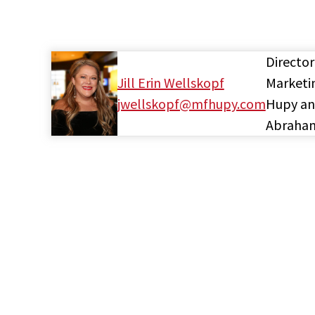
Director
Jill Erin Wellskopf
Marketi
jwellskopf@mfhupy.com
Hupy a
Abraha