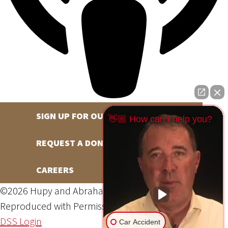
SIGN UP FOR OUR NEWSLETTER
👋🏼 How can I help you?
REQUEST A DONATION
CAREERS
©2026 Hupy and Abraham, S.C., All Rights Reserved,
Reproduced with Permission
Privacy Policy
Site Map
DSS Login
Car Accident