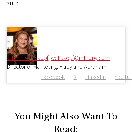
auto.
Jill Erin Wellskopf
jwellskopf@mfhupy.com
Director of Marketing, Hupy and Abraham
Facebook
X
LinkedIn
YouTu
You Might Also Want To
Read: