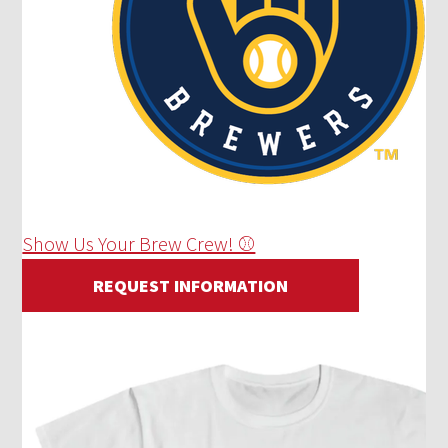
Show Us Your Brew Crew! ⚾
REQUEST INFORMATION