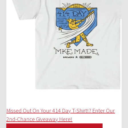
Missed Out On Your 414 Day T-Shirt!? Enter Our
2nd-Chance Giveaway Here!