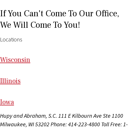
If You Can't Come To Our Office,
We Will Come To You!
Locations
Wi
sconsin
Il
linois
I
ow
a
Hupy and Abraham, S.C.
111 E Kilbourn Ave Ste 1100
Milwaukee, WI 53202
Phone: 414-223-4800
Toll Free: 1-