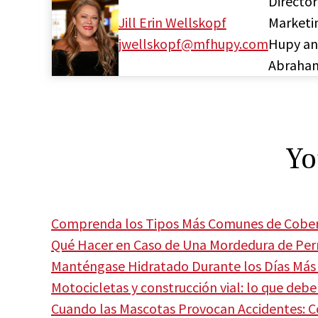
Director
Jill Erin Wellskopf
Marketi
jwellskopf@mfhupy.com
Hupy a
Abraha
Yo
Comprenda los Tipos Más Comunes de Cober
Qué Hacer en Caso de Una Mordedura de Per
Manténgase Hidratado Durante los Días Más 
Motocicletas y construcción vial: lo que deb
Cuando las Mascotas Provocan Accidentes: 