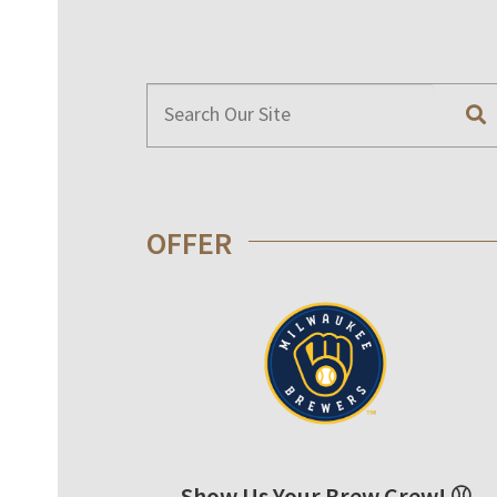
OFFER
Show Us Your Brew Crew! ⚾