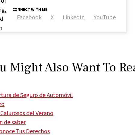
 of
ng,
CONNECT WITH ME
Facebook
X
LinkedIn
YouTube
nd
m
u Might Also Want To Re
tura de Seguro de Automóvil
ro
Calurosos del Verano
en de saber
Conoce Tus Derechos